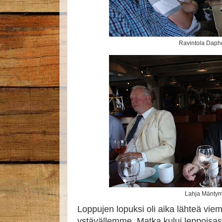
Ravintola Daph
Lahja Mäntym
Loppujen lopuksi oli aika lähteä vie
ystävällemme. Matka kului leppoisast