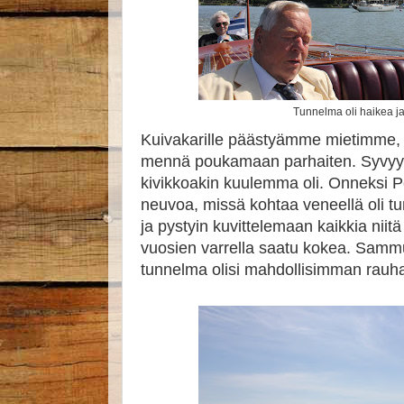
Tunnelma oli haikea ja
Kuivakarille päästyämme mietimme, m
mennä poukamaan parhaiten. Syvyytt
kivikkoakin kuulemma oli. Onneksi Pe
neuvoa, missä kohtaa veneellä oli turv
ja pystyin kuvittelemaan kaikkia niitä i
vuosien varrella saatu kokea. Sammu
tunnelma olisi mahdollisimman rauha