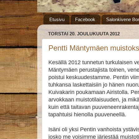
Etusivu
Facebook
Salonkivene Bon
TORSTAI 20. JOULUKUUTA 2012
Pentti Mäntymäen muistoks
Kesällä 2012 tunnetun turkulaisen 
Mäntymäen perustajista toinen, vene
poistui keskuudestamme. Pentin viime
tuhkansa laskettaisiin jo hänen nuo
Kuivakarin poukamaan Airistolla. Pent
arvokkaan muistotilaisuuden, ja mik
kuin että taitavan puuveneenrakenta
tapahtuisi hienolla puuveneellä.
Isäni oli yksi Pentin vanhoista ystävis
josko me voisimme järjestää muistoti