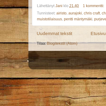
Lähettänyt
Jani
klo
21.40
1 kommentti:
Tunnisteet:
airisto
,
aurajoki
,
chris craft
,
ch
muistotilaisuus
,
pentti mäntymäki
,
purjev
Uudemmat tekstit
Etusivu
Tilaa:
Blogitekstit (Atom)