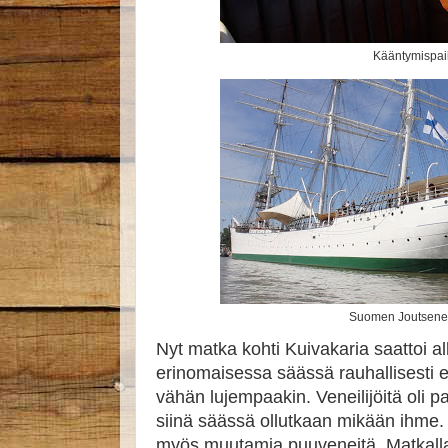
Kääntymispai
Suomen Joutsenen
Nyt matka kohti Kuivakaria saattoi a
erinomaisessa säässä rauhallisesti et
vähän lujempaakin. Veneilijöitä oli pal
siinä säässä ollutkaan mikään ihm
myös muutamia puuveneitä. Matkalla 