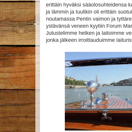
erittäin hyväksi sääolosuhteidensa k
ja lämmin ja tuulikin oli erittäin suo
noutamassa Pentin vaimon ja tyttär
ystävänsä veneen kyytiin Forum Mari
Jutustelimme hetken ja laitoimme ve
jonka jälkeen irroittauduimme laituris